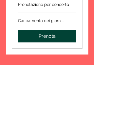
Prenotazione per concerto
Caricamento dei giorni...
Prenota
© 2022 Orchestra Brenta APS
CF:
92152880289
Viale della Costituzione 3
Cadoneghe (PD)