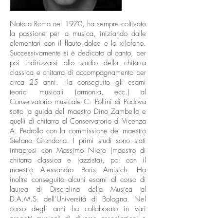
Nato a Roma nel 1970, ha sempre coltivato
la passione per la musica, iniziando dalle
elementari con il flauto dolce e lo xilofono.
Successivamente si è dedicato al canto, per
poi indirizzarsi allo studio della chitarra
classica e chitarra di accompagnamento per
circa 25 anni. Ha conseguito gli esami
teorici musicali (armonia, ecc.) al
Conservatorio musicale C. Pollini di Padova
sotto la guida del maestro Dino Zambello e
quelli di chitarra al Conservatorio di Vicenza
A. Pedrollo con la commissione del maestro
Stefano Grondona. I primi studi sono stati
intrapresi con Massimo Niero (maestro di
chitarra classica e jazzista), poi con il
maestro Alessandro Boris Amisich. Ha
inoltre conseguito alcuni esami al corso di
laurea di Disciplina della Musica al
D.A.M.S. dell’Università di Bologna. Nel
corso degli anni ha collaborato in vari