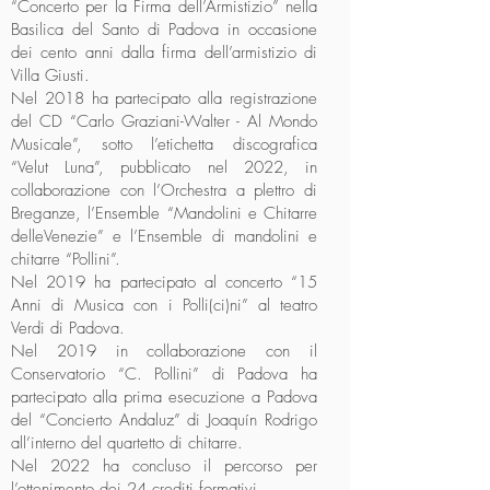
“Concerto per la Firma dell’Armistizio” nella
Basilica del Santo di Padova in occasione
dei cento anni dalla firma dell’armistizio di
Villa Giusti.
Nel 2018 ha partecipato alla registrazione
del CD “Carlo Graziani-Walter - Al Mondo
Musicale”, sotto l’etichetta discografica
“Velut Luna”, pubblicato nel 2022, in
collaborazione con l’Orchestra a plettro di
Breganze, l’Ensemble “Mandolini e Chitarre
delleVenezie” e l’Ensemble di mandolini e
chitarre “Pollini”.
Nel 2019 ha partecipato al concerto “15
Anni di Musica con i Polli(ci)ni” al teatro
Verdi di Padova.
Nel 2019 in collaborazione con il
Conservatorio “C. Pollini” di Padova ha
partecipato alla prima esecuzione a Padova
del “Concierto Andaluz” di Joaquín Rodrigo
all’interno del quartetto di chitarre.
Nel 2022 ha concluso il percorso per
l’ottenimento dei 24 crediti formativi.